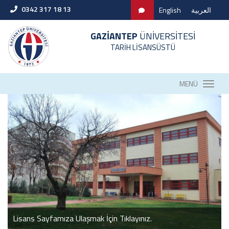
0342 317 18 13
English
العربية
GAZİANTEP
ÜNİVERSİTESİ
TARİH LİSANSÜSTÜ
MENÜ
Lisans Sayfamıza Ulaşmak İçin Tıklayınız.